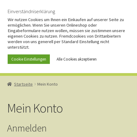
Zur
Zum
Einverständniserklärung
Menü
Navigation
Inhalt
Wir nutzen Cookies um Ihnen ein Einkaufen auf unserer Seite zu
ermöglichen. Wenn Sie unseren Onlineshop oder
springen
springen
Eingabeformulare nutzen wollen, müssen sie zustimmen unsere
eigenen Cookies zu nutzen. Fremdcookies von Drittanbietern
werden von uns generell per Standard Einstellung nicht
unterstützt.
Cookie Einstellungen
Alle Cookies akzeptieren
Start
Startseite
Mein Konto
AGB
Mein Konto
Anfahrt und Kontakt
Anmelden