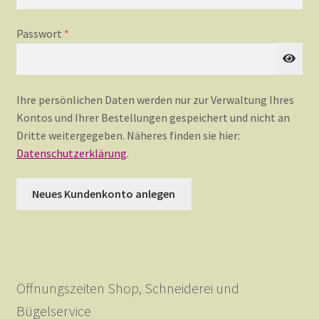
Payment Methods
erforderlich
Passwort
*
Schaugarten
Ihre persönlichen Daten werden nur zur Verwaltung Ihres
Kontos und Ihrer Bestellungen gespeichert und nicht an
Shop
Dritte weitergegeben. Näheres finden sie hier:
Datenschutzerklärung
.
Team
Neues Kundenkonto anlegen
Über Luna
Öffnungszeiten Shop, Schneiderei und
Bügelservice
Bügelservice