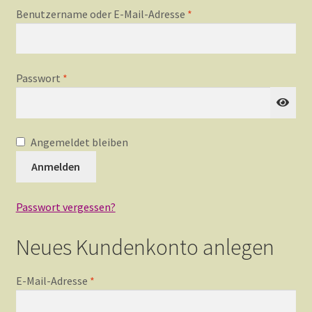
erforderlich
Benutzername oder E-Mail-Adresse
*
Bezahlen
Datenschutzerklärung
erforderlich
Passwort
*
Impressum
Angemeldet bleiben
Anmelden
Jobs
Passwort vergessen?
Leitbild
Neues Kundenkonto anlegen
erforderlich
E-Mail-Adresse
*
Mein Konto