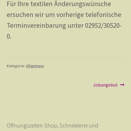
Für Ihre textilen Änderungswünsche
Bezahlen
ersuchen wir um vorherige telefonische
Terminvereinbarung unter 02952/30520-
Datenschutzerklärung
0.
Impressum
Kategorie:
Allgemein
Jobs
Beitragsnavigation
Nächster
Jobangebot
Beitrag:
Leitbild
Mein Konto
Öffnungszeiten Shop, Schneiderei und