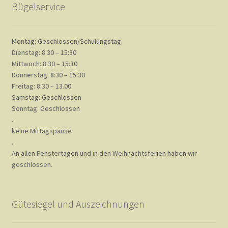
Bügelservice
Payment Methods
Montag: Geschlossen/Schulungstag
Dienstag: 8:30 – 15:30
Schaugarten
Mittwoch: 8:30 – 15:30
Donnerstag: 8:30 – 15:30
Freitag: 8:30 – 13.00
Shop
Samstag: Geschlossen
Sonntag: Geschlossen
.
keine Mittagspause
Team
.
An allen Fenstertagen und in den Weihnachtsferien haben wir
geschlossen.
Über Luna
Gütesiegel und Auszeichnungen
Bügelservice