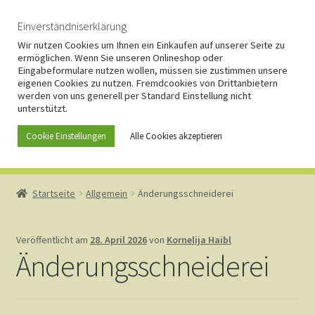
Zur
Zum
Einverständniserklärung
Menü
Navigation
Inhalt
Wir nutzen Cookies um Ihnen ein Einkaufen auf unserer Seite zu
ermöglichen. Wenn Sie unseren Onlineshop oder
springen
springen
Eingabeformulare nutzen wollen, müssen sie zustimmen unsere
eigenen Cookies zu nutzen. Fremdcookies von Drittanbietern
werden von uns generell per Standard Einstellung nicht
unterstützt.
Cookie Einstellungen
Alle Cookies akzeptieren
Start
Startseite
Allgemein
Änderungsschneiderei
AGB
Veröffentlicht am
28. April 2026
von
Kornelija Haibl
Änderungsschneiderei
Anfahrt und Kontakt