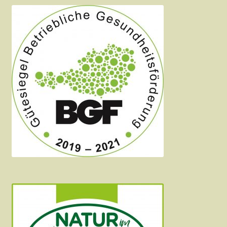
Kulinarik
Reinigungsservice
Schneiderei
Video
Warenkorb