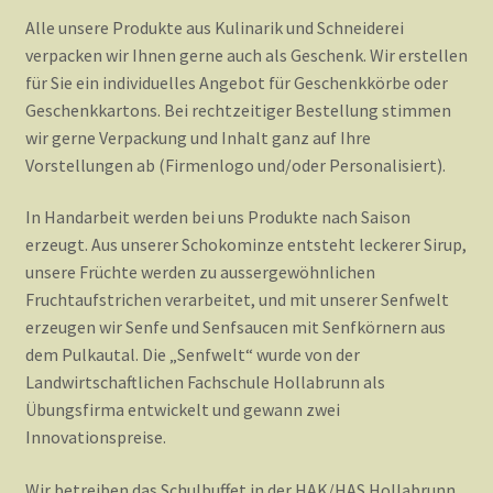
Alle unsere Produkte aus Kulinarik und Schneiderei
Payment Methods
verpacken wir Ihnen gerne auch als Geschenk. Wir erstellen
für Sie ein individuelles Angebot für Geschenkkörbe oder
Geschenkkartons. Bei rechtzeitiger Bestellung stimmen
Schaugarten
wir gerne Verpackung und Inhalt ganz auf Ihre
Vorstellungen ab (Firmenlogo und/oder Personalisiert).
Shop
In Handarbeit werden bei uns Produkte nach Saison
erzeugt. Aus unserer Schokominze entsteht leckerer Sirup,
unsere Früchte werden zu aussergewöhnlichen
Team
Fruchtaufstrichen verarbeitet, und mit unserer Senfwelt
erzeugen wir Senfe und Senfsaucen mit Senfkörnern aus
dem Pulkautal. Die „Senfwelt“ wurde von der
Über Luna
Landwirtschaftlichen Fachschule Hollabrunn als
Übungsfirma entwickelt und gewann zwei
Innovationspreise.
Bügelservice
Wir betreiben das Schulbuffet in der HAK/HAS Hollabrunn