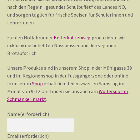
nach den Regeln „gesundes Schulbuffet“ des Landes NÖ,
Kulinarik
und sorgen täglich für frische Speisen für SchülerInnen und
LehrerInnen.
Reinigungsservice
Für den Hollabrunner
Kellerkatzenweg
produzieren wir
exklusiv die beliebten Nussbeisser und den veganen
Brotaufstrich.
Schneiderei
Unsere Produkte sind in unserem Shop in der Mühlgasse 39
und im Regionenshop in der Fussgängerzone oder online
Video
in unserem
Shop
erhältlich. Jeden zweiten Samstag im
Monat von 9-12 Uhr finden sie uns auch am
Wullersdorfer
Schmankerlmarkt
.
Warenkorb
Name
(erforderlich)
Email
(erforderlich)