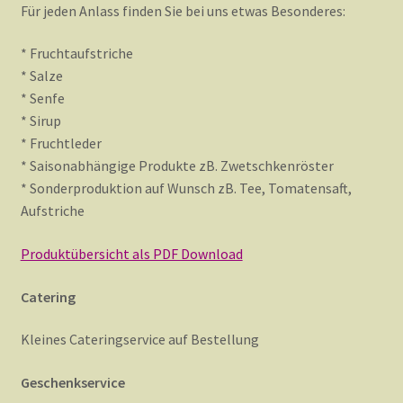
Für jeden Anlass finden Sie bei uns etwas Besonderes:
Bezahlen
* Fruchtaufstriche
* Salze
* Senfe
Datenschutzerklärung
* Sirup
* Fruchtleder
* Saisonabhängige Produkte zB. Zwetschkenröster
Impressum
* Sonderproduktion auf Wunsch zB. Tee, Tomatensaft,
Aufstriche
Jobs
Produktübersicht als PDF Download
Catering
Leitbild
Kleines Cateringservice auf Bestellung
Mein Konto
Geschenkservice