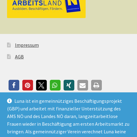
Impressum
AGB
Luna ist ein gemeinnütziges Beschäftigungsprojekt
(GBP) und arbeitet mit finanzieller Unterstützung des
AMS NÖ und des Landes NÖ daran, langzeitarbeitlose
Frauen wieder in Beschäftigung am ersten Arbeitsmarkt zu
© Luna Frauenprojekt 2026
bringen. Als gemeinnütziger Verein verechnet Luna keine
Datenschutzerklärung
Erstellt mit Storefront &