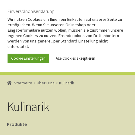
Zur
Zum
Einverständniserklärung
Menü
Navigation
Inhalt
Wir nutzen Cookies um Ihnen ein Einkaufen auf unserer Seite zu
ermöglichen. Wenn Sie unseren Onlineshop oder
springen
springen
Eingabeformulare nutzen wollen, müssen sie zustimmen unsere
eigenen Cookies zu nutzen. Fremdcookies von Drittanbietern
werden von uns generell per Standard Einstellung nicht
unterstützt.
Cookie Einstellungen
Alle Cookies akzeptieren
Start
Startseite
Über Luna
Kulinarik
AGB
Kulinarik
Anfahrt und Kontakt
Produkte